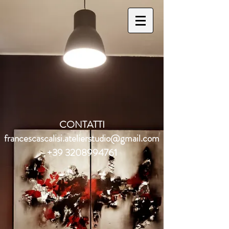
CONTATTI
francescascalisi.atelierstudio@gmail.com
+39 3208994761